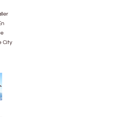
ller
En
de
e City