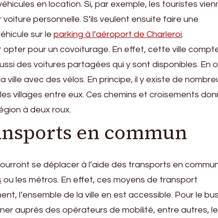
éhicules en location. Si, par exemple, les touristes vie
ur voiture personnelle. S’ils veulent ensuite faire une
éhicule sur le
parking à l’aéroport de Charleroi
.
t opter pour un covoiturage. En effet, cette ville compt
ussi des voitures partagées qui y sont disponibles. En o
a ville avec des vélos. En principe, il y existe de nombre
t les villages entre eux. Ces chemins et croisements do
région à deux roux.
ransports en commun
 pourront se déplacer à l’aide des transports en commun
s
ou les métros. En effet, ces moyens de transport
ment, l’ensemble de la ville en est accessible. Pour le bus
ner auprès des opérateurs de mobilité, entre autres, l