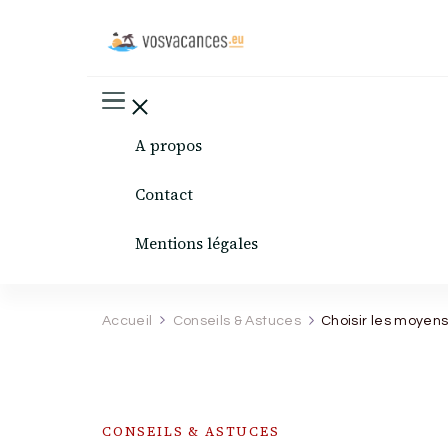
vovacances.eu
site de voyage et de vacances
A propos
Contact
Mentions légales
Accueil
Conseils & Astuces
Choisir les moyens
CONSEILS & ASTUCES