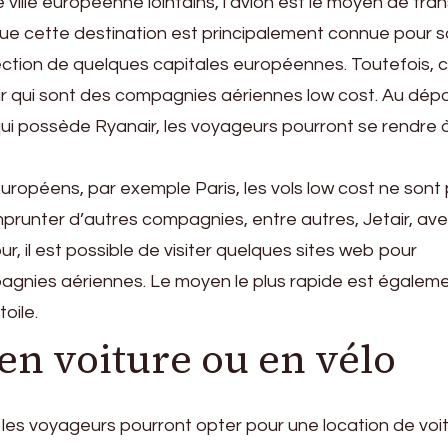
e ville européenne lointains, l’avion est le moyen de tra
r que cette destination est principalement connue pour 
ection de quelques capitales européennes. Toutefois, 
ir qui sont des compagnies aériennes low cost. Au dép
qui possède Ryanair, les voyageurs pourront se rendre 
 européens, par exemple Paris, les vols low cost ne sont
mprunter d’autres compagnies, entre autres, Jetair, av
our, il est possible de visiter quelques sites web pour
pagnies aériennes. Le moyen le plus rapide est égalem
toile.
 en voiture ou en vélo
, les voyageurs pourront opter pour une location de voit