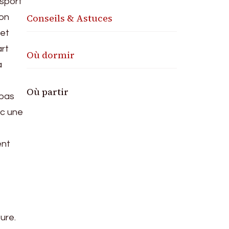
nsport
Conseils & Astuces
son
cet
art
Où dormir
à
Où partir
 pas
ec une
ent
ure.