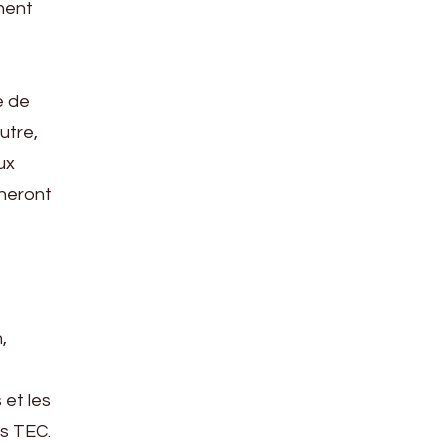
nnent
e de
utre,
ux
nneront
,
 et les
es TEC.